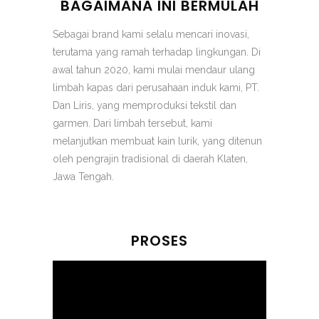
BAGAIMANA INI BERMULAH
Sebagai brand kami selalu mencari inovasi,
terutama yang ramah terhadap lingkungan. Di
awal tahun 2020, kami mulai mendaur ulang
limbah kapas dari perusahaan induk kami, PT.
Dan Liris, yang memproduksi tekstil dan
garmen. Dari limbah tersebut, kami
melanjutkan membuat kain lurik, yang ditenun
oleh pengrajin tradisional di daerah Klaten,
Jawa Tengah.
PROSES